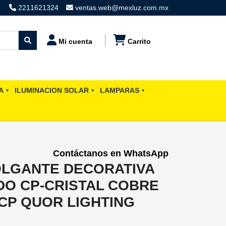
2211621324
ventas.web@mexluz.com.mx
Mi cuenta
Carrito
A
ILUMINACION SOLAR
LAMPARAS
Contáctanos en WhatsApp
OLGANTE DECORATIVA
DO CP-CRISTAL COBRE
-CP QUOR LIGHTING