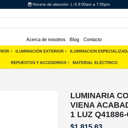
Horario de atención: L-S 9:00am a 7:00pm
Acerca de nosotros
Blog
Contacto
RIOR
ILUMINACIÒN EXTERIOR
ILUMINACION ESPECIALIZAD
REPUESTOS Y ACCESORIOS
MATERIAL ELÈCTRICO
LUMINARIA C
VIENA ACABA
1 LUZ Q41886
$
1,815.63