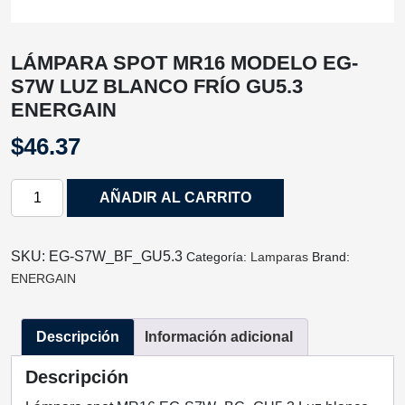
LÁMPARA SPOT MR16 MODELO EG-
S7W LUZ BLANCO FRÍO GU5.3
ENERGAIN
$
46.37
LÁMPARA
AÑADIR AL CARRITO
SPOT
MR16
MODELO
SKU:
EG-S7W_BF_GU5.3
Categoría:
Lamparas
Brand:
EG-
ENERGAIN
S7W
LUZ
Descripción
Información adicional
BLANCO
FRÍO
Descripción
GU5.3