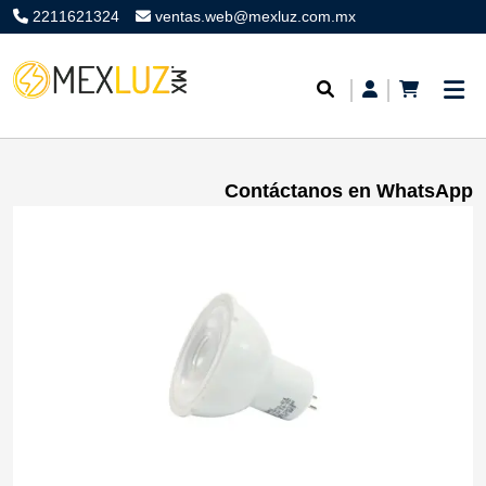
2211621324
ventas.web@mexluz.com.mx
Contáctanos en WhatsApp