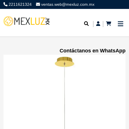
2211621324
ventas.web@mexluz.com.mx
Contáctanos en WhatsApp