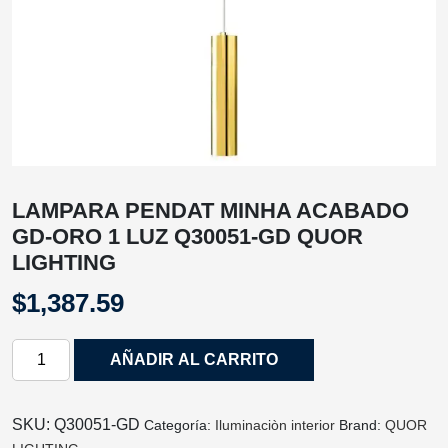
LAMPARA PENDAT MINHA ACABADO
GD-ORO 1 LUZ Q30051-GD QUOR
LIGHTING
$
1,387.59
LAMPARA
AÑADIR AL CARRITO
PENDAT
MINHA
ACABADO
SKU:
Q30051-GD
Categoría:
Iluminaciòn interior
Brand:
QUOR
GD-