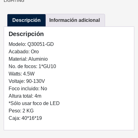
LIGHTING
ORO
1
Descripción
Información adicional
LUZ
Q30051-
Descripción
GD
QUOR
Modelo: Q30051-GD
LIGHTING
Acabado: Oro
cantidad
Material: Aluminio
No. de focos: 1*GU10
Watts: 4.5W
Voltaje: 90-130V
Foco incluido: No
Altura total: 4m
*Sólo usar foco de LED
Peso: 2 KG
Caja: 40*16*19