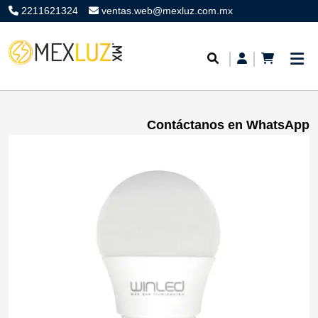
2211621324
ventas.web@mexluz.com.mx
Contáctanos en WhatsApp