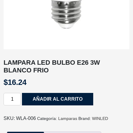
LAMPARA LED BULBO E26 3W
BLANCO FRIO
$
16.24
LAMPARA
AÑADIR AL CARRITO
LED
BULBO
E26
SKU:
WLA‐006
Categoría:
Lamparas
Brand:
WINLED
3W
BLANCO