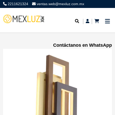
2211621324
ventas.web@mexluz.com.mx
Contáctanos en WhatsApp