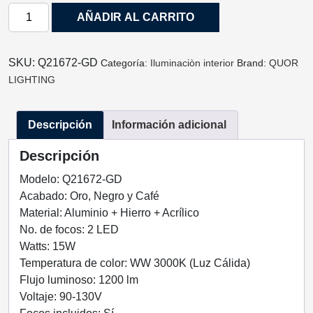
LAMPARA
AÑADIR AL CARRITO
DECORATIVA
PARA
MURO
SKU:
Q21672-GD
Categoría:
Iluminaciòn interior
Brand:
QUOR
SOMMER
LIGHTING
ACABADO
GD-
Descripción
Información adicional
ORO
NEGRO
Descripción
Y
CAFÉ
Modelo: Q21672-GD
15
Acabado: Oro, Negro y Café
W
Material: Aluminio + Hierro + Acrílico
Q21672-
No. de focos: 2 LED
GD
Watts: 15W
QUOR
Temperatura de color: WW 3000K (Luz Cálida)
LIGHTING
Flujo luminoso: 1200 lm
cantidad
Voltaje: 90-130V