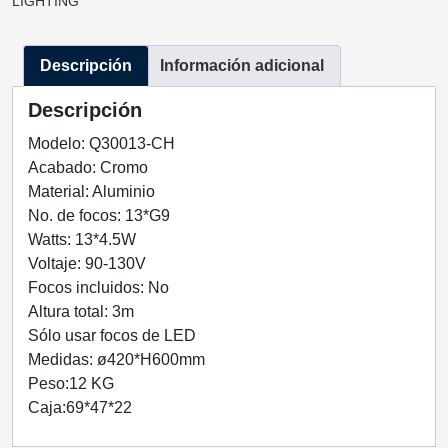
LIGHTING
GD-
ORO
Descripción
Información adicional
13
LUCES
Descripción
Q30013-
CH
Modelo: Q30013-CH
QUOR
Acabado: Cromo
LIGHTING
Material: Aluminio
cantidad
No. de focos: 13*G9
Watts: 13*4.5W
Voltaje: 90-130V
Focos incluidos: No
Altura total: 3m
Sólo usar focos de LED
Medidas: ø420*H600mm
Peso:12 KG
Caja:69*47*22