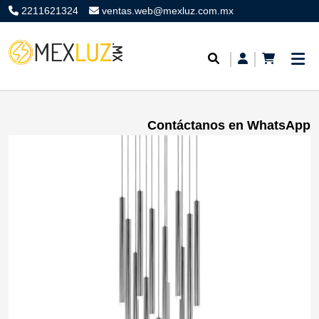
2211621324
ventas.web@mexluz.com.mx
Contáctanos en WhatsApp