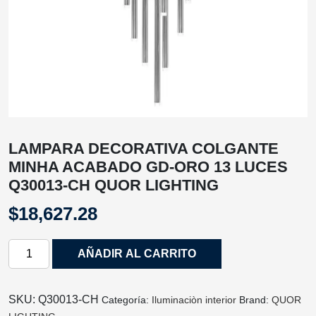
LAMPARA DECORATIVA COLGANTE
MINHA ACABADO GD-ORO 13 LUCES
Q30013-CH QUOR LIGHTING
$
18,627.28
LAMPARA
AÑADIR AL CARRITO
DECORATIVA
COLGANTE
MINHA
SKU:
Q30013-CH
Categoría:
Iluminaciòn interior
Brand:
QUOR
ACABADO