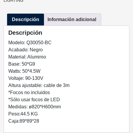
LIGHTING
GD-
ORO
Descripción
Información adicional
50
LUCES
Descripción
Q30050-
BC
Modelo: Q30050-BC
QUOR
Acabado: Negro
LIGHTING
Material: Aluminio
cantidad
Base: 50*G9
Watts: 50*4.5W
Voltaje: 90-130V
Altura ajustable: cable de 3m
*Focos no incluidos
*Sólo usar focos de LED
Medidas: ø820*H600mm
Peso:44.5 KG
Caja:89*89*28