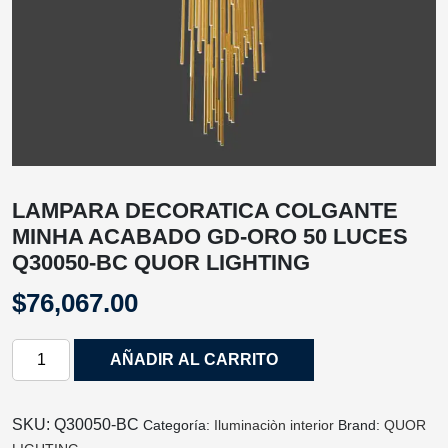
LAMPARA DECORATICA COLGANTE
MINHA ACABADO GD-ORO 50 LUCES
Q30050-BC QUOR LIGHTING
$
76,067.00
LAMPARA
AÑADIR AL CARRITO
DECORATICA
COLGANTE
MINHA
SKU:
Q30050-BC
Categoría:
Iluminaciòn interior
Brand:
QUOR
ACABADO