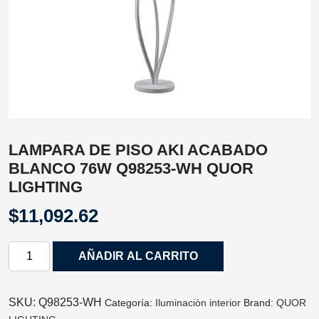
LAMPARA DE PISO AKI ACABADO
BLANCO 76W Q98253-WH QUOR
LIGHTING
$
11,092.62
LAMPARA
AÑADIR AL CARRITO
DE
PISO
AKI
SKU:
Q98253-WH
Categoría:
Iluminaciòn interior
Brand:
QUOR
ACABADO