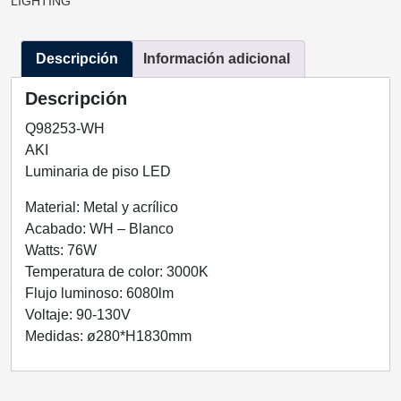
LIGHTING
BLANCO
76W
Descripción
Información adicional
Q98253-
WH
Descripción
QUOR
LIGHTING
Q98253-WH
cantidad
AKI
Luminaria de piso LED
Material: Metal y acrílico
Acabado: WH – Blanco
Watts: 76W
Temperatura de color: 3000K
Flujo luminoso: 6080lm
Voltaje: 90-130V
Medidas: ø280*H1830mm