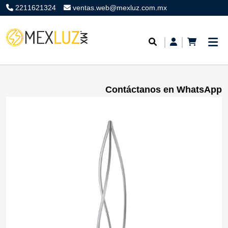
2211621324
ventas.web@mexluz.com.mx
Contáctanos en WhatsApp