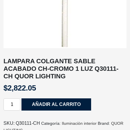
LAMPARA COLGANTE SABLE
ACABADO CH-CROMO 1 LUZ Q30111-
CH QUOR LIGHTING
$
2,822.05
LAMPARA
AÑADIR AL CARRITO
COLGANTE
SABLE
ACABADO
SKU:
Q30111-CH
Categoría:
Iluminaciòn interior
Brand:
QUOR
CH-