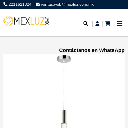
2211621324
ventas.web@mexluz.com.mx
Contáctanos en WhatsApp