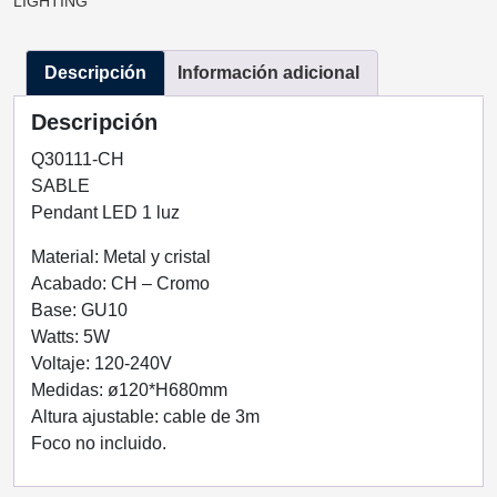
LIGHTING
CROMO
1
Descripción
Información adicional
LUZ
Q30111-
Descripción
CH
QUOR
Q30111-CH
LIGHTING
SABLE
cantidad
Pendant LED 1 luz
Material: Metal y cristal
Acabado: CH – Cromo
Base: GU10
Watts: 5W
Voltaje: 120-240V
Medidas: ø120*H680mm
Altura ajustable: cable de 3m
Foco no incluido.