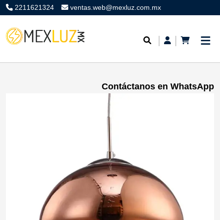
2211621324
ventas.web@mexluz.com.mx
Contáctanos en WhatsApp