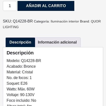
LAMPARA
AÑADIR AL CARRITO
COLGANTE
NUBE
ACABADO
SKU:
Q14228-BR
Categoría:
Iluminaciòn interior
Brand:
QUOR
BRONCE
LIGHTING
1
LUZ
Descripción
Información adicional
Q14228-
BR
Descripción
QUOR
LIGHTING
Modelo: Q14228-BR
cantidad
Acabado: Bronce
Material: Cristal
No. de focos: 1
Soquet: E26
Watts: Máx. 60W
Voltaje: 90-130V
Foco incluido: No