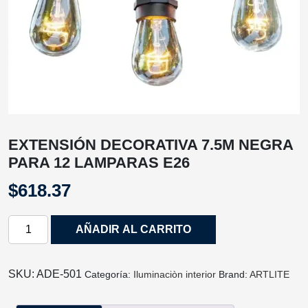
EXTENSIÓN DECORATIVA 7.5M NEGRA
PARA 12 LAMPARAS E26
$
618.37
EXTENSIÓN
AÑADIR AL CARRITO
DECORATIVA
7.5M
NEGRA
SKU:
ADE-501
Categoría:
Iluminaciòn interior
Brand:
ARTLITE
PARA
12