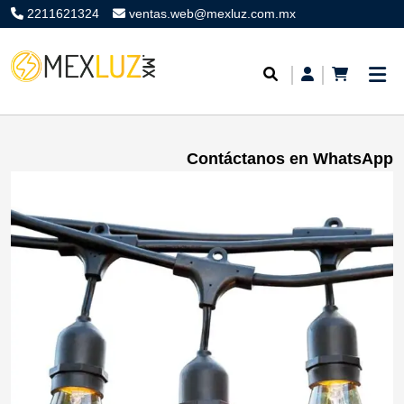
2211621324
ventas.web@mexluz.com.mx
Contáctanos en WhatsApp