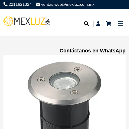
2211621324
ventas.web@mexluz.com.mx
Contáctanos en WhatsApp