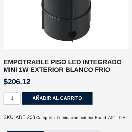
EMPOTRABLE PISO LED INTEGRADO
MINI 1W EXTERIOR BLANCO FRIO
$
206.12
EMPOTRABLE
AÑADIR AL CARRITO
PISO
LED
INTEGRADO
SKU:
ADE-203
Categoría:
Iluminaciòn exterior
Brand:
ARTLITE
MINI
1W