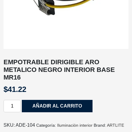
EMPOTRABLE DIRIGIBLE ARO
METALICO NEGRO INTERIOR BASE
MR16
$
41.22
EMPOTRABLE
AÑADIR AL CARRITO
DIRIGIBLE
ARO
METALICO
SKU:
ADE-104
Categoría:
Iluminaciòn interior
Brand:
ARTLITE
NEGRO