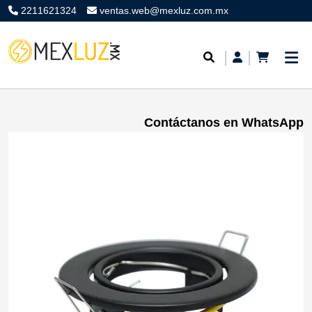
2211621324
ventas.web@mexluz.com.mx
Contáctanos en WhatsApp