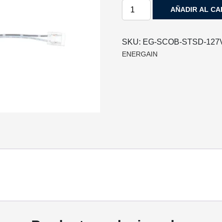
CONECTOR
AÑADIR AL CA
CORTO
PARA
UNIR
SKU:
EG-SCOB-STSD-127
TIRA
ENERGAIN
SCOB-
127V
ENERGAIN
cantidad