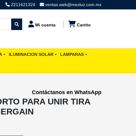
2211621324
ventas.web@mexluz.com.mx
Mi cuenta
Carrito
A
ILUMINACION SOLAR
LAMPARAS
Contáctanos en WhatsApp
RTO PARA UNIR TIRA
NERGAIN