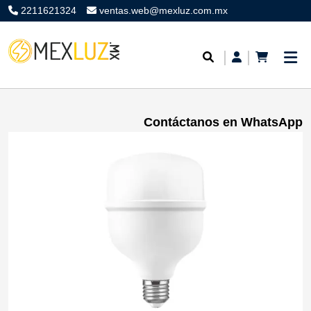
2211621324
ventas.web@mexluz.com.mx
Contáctanos en WhatsApp