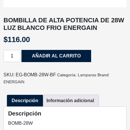
BOMBILLA DE ALTA POTENCIA DE 28W
LUZ BLANCO FRIO ENERGAIN
$
116.00
BOMBILLA
AÑADIR AL CARRITO
DE
ALTA
POTENCIA
SKU:
EG-BOMB-28W-BF
Categoría:
Lamparas
Brand:
DE
ENERGAIN
28W
LUZ
Descripción
Información adicional
BLANCO
FRIO
Descripción
ENERGAIN
cantidad
BOMB-28W