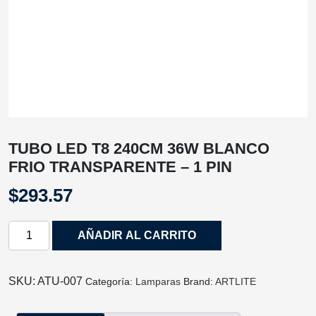
TUBO LED T8 240CM 36W BLANCO
FRIO TRANSPARENTE – 1 PIN
$
293.57
TUBO
AÑADIR AL CARRITO
LED
T8
240CM
SKU:
ATU-007
Categoría:
Lamparas
Brand:
ARTLITE
36W
BLANCO