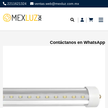
2211621324
ventas.web@mexluz.com.mx
Contáctanos en WhatsApp