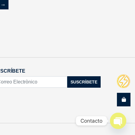
→
SCRÍBETE
SUSCRÍBETE
Contacto
Open c