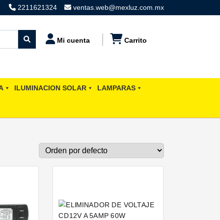
2211621324
ventas.web@mexluz.com.mx
Mi cuenta
Carrito
A
ILUMINACION SOLAR
LAMPARAS