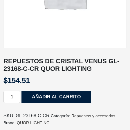
REPUESTOS DE CRISTAL VENUS GL-
23168-C-CR QUOR LIGHTING
$
154.51
REPUESTOS
AÑADIR AL CARRITO
DE
CRISTAL
VENUS
SKU:
GL-23168-C-CR
Categoría:
Repuestos y accesorios
GL-
Brand:
QUOR LIGHTING
23168-