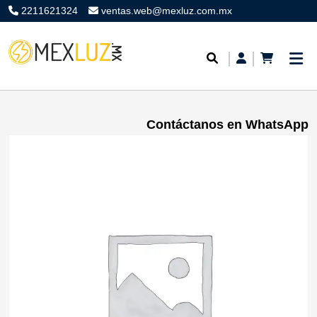
2211621324
ventas.web@mexluz.com.mx
Contáctanos en WhatsApp