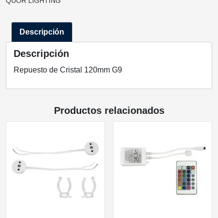
QUOR LIGHTING
G9
GL-
Descripción
Q48127-
11
Descripción
QUOR
LIGHTING
Repuesto de Cristal 120mm G9
cantidad
Productos relacionados