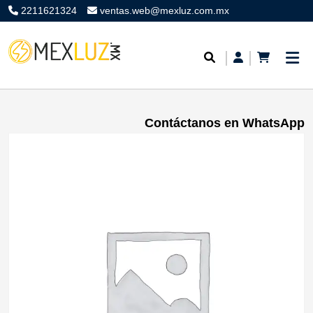
2211621324
ventas.web@mexluz.com.mx
Contáctanos en WhatsApp