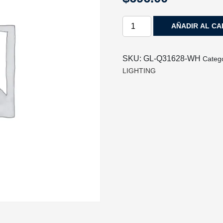
REPUESTOS
AÑADIR AL CA
DE
CRISTAL
SONNE
SKU:
GL-Q31628-WH
Categ
PARA
LIGHTING
Q31628,
Q31630
QUOR
LIGHTING
cantidad