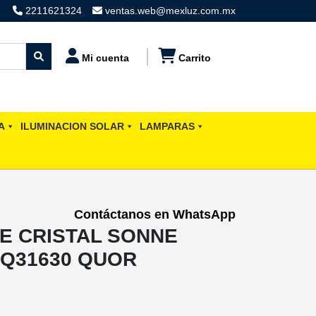
2211621324
ventas.web@mexluz.com.mx
Mi cuenta
Carrito
A
ILUMINACION SOLAR
LAMPARAS
Contáctanos en WhatsApp
E CRISTAL SONNE
 Q31630 QUOR