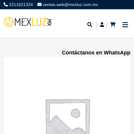
2211621324
ventas.web@mexluz.com.mx
Contáctanos en WhatsApp