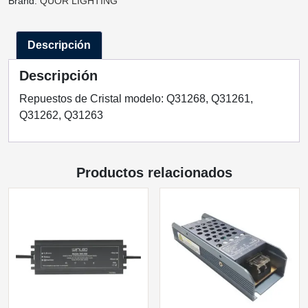
Brand:
QUOR LIGHTING
Q31268,
Q31261,
Descripción
Q31262,
Q31263
Descripción
QUOR
LIGHTING
Repuestos de Cristal modelo: Q31268, Q31261,
cantidad
Q31262, Q31263
Productos relacionados