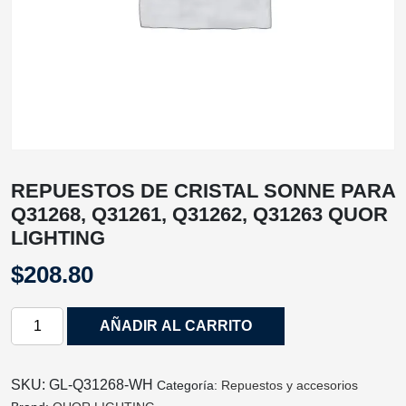
REPUESTOS DE CRISTAL SONNE PARA
Q31268, Q31261, Q31262, Q31263 QUOR
LIGHTING
$
208.80
REPUESTOS
AÑADIR AL CARRITO
DE
CRISTAL
SONNE
SKU:
GL-Q31268-WH
Categoría:
Repuestos y accesorios
PARA