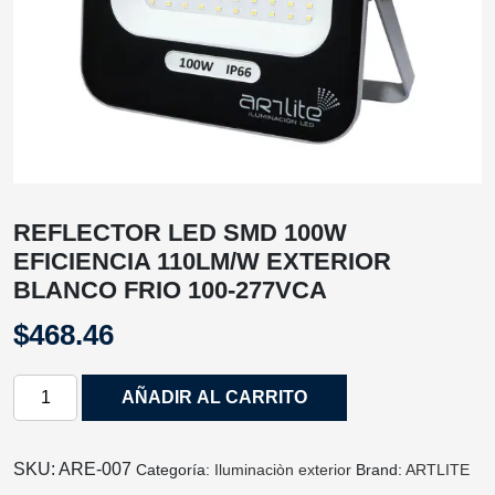
REFLECTOR LED SMD 100W
EFICIENCIA 110LM/W EXTERIOR
BLANCO FRIO 100-277VCA
$
468.46
REFLECTOR
AÑADIR AL CARRITO
LED
SMD
100W
SKU:
ARE-007
Categoría:
Iluminaciòn exterior
Brand:
ARTLITE
EFICIENCIA