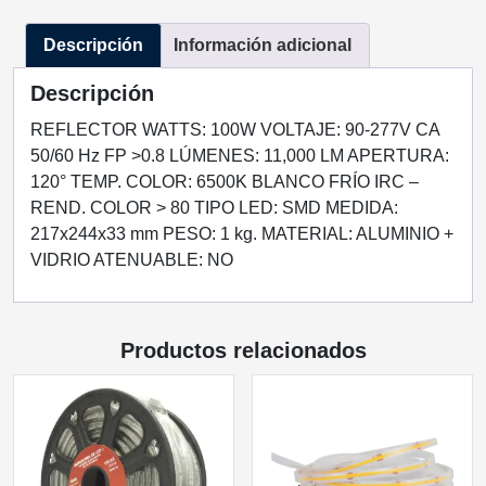
110LM/W
Descripción
Información adicional
EXTERIOR
BLANCO
Descripción
FRIO
100-
REFLECTOR WATTS: 100W VOLTAJE: 90-277V CA
277VCA
50/60 Hz FP >0.8 LÚMENES: 11,000 LM APERTURA:
cantidad
120° TEMP. COLOR: 6500K BLANCO FRÍO IRC –
REND. COLOR > 80 TIPO LED: SMD MEDIDA:
217x244x33 mm PESO: 1 kg. MATERIAL: ALUMINIO +
VIDRIO ATENUABLE: NO
Productos relacionados