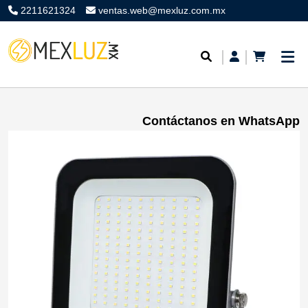
2211621324
ventas.web@mexluz.com.mx
Contáctanos en WhatsApp