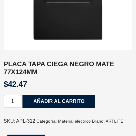
PLACA TAPA CIEGA NEGRO MATE
77X124MM
$
42.47
PLACA
AÑADIR AL CARRITO
TAPA
CIEGA
NEGRO
SKU:
APL-312
Categoría:
Material elèctrico
Brand:
ARTLITE
MATE
77X124MM