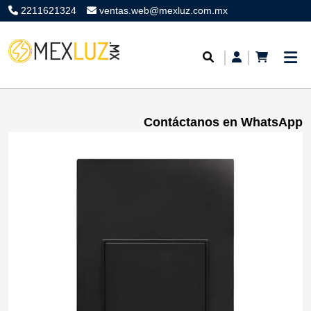
2211621324
ventas.web@mexluz.com.mx
Contáctanos en WhatsApp