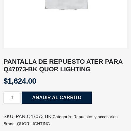
PANTALLA DE REPUESTO ATER PARA
Q47073-BK QUOR LIGHTING
$
1,624.00
PANTALLA
AÑADIR AL CARRITO
DE
REPUESTO
ATER
SKU:
PAN-Q47073-BK
Categoría:
Repuestos y accesorios
PARA
Brand:
QUOR LIGHTING
Q47073-