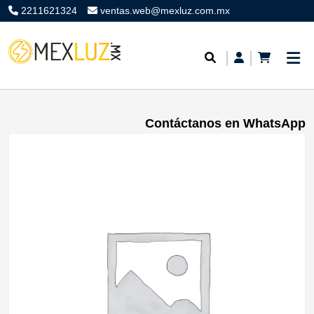
2211621324
ventas.web@mexluz.com.mx
Contáctanos en WhatsApp