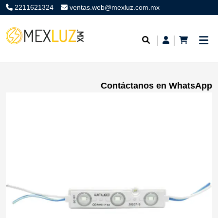
2211621324
ventas.web@mexluz.com.mx
Contáctanos en WhatsApp