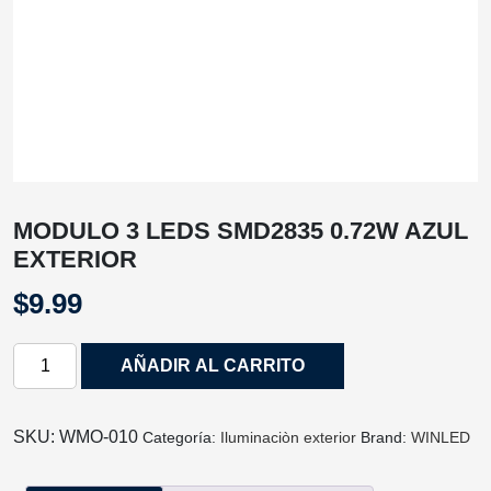
MODULO 3 LEDS SMD2835 0.72W AZUL
EXTERIOR
$
9.99
MODULO
AÑADIR AL CARRITO
3
LEDS
SMD2835
SKU:
WMO‐010
Categoría:
Iluminaciòn exterior
Brand:
WINLED
0.72W
AZUL