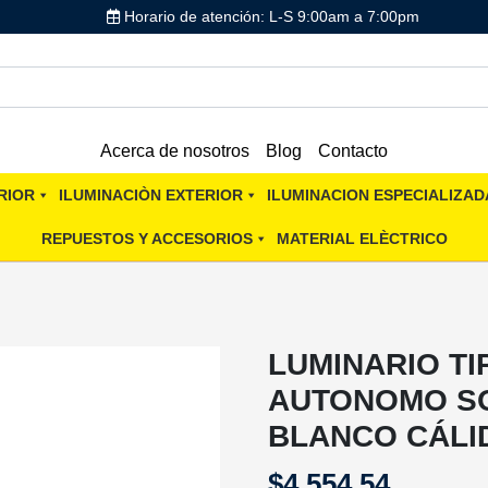
Horario de atención: L-S 9:00am a 7:00pm
Acerca de nosotros
Blog
Contacto
RIOR
ILUMINACIÒN EXTERIOR
ILUMINACION ESPECIALIZAD
REPUESTOS Y ACCESORIOS
MATERIAL ELÈCTRICO
LUMINARIO T
AUTONOMO SO
BLANCO CÁLI
$
4,554.54