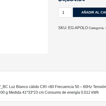
LUMINARIO
AÑADIR AL CA
TIPO
BOLARDO
AUTONOMO
SKU:
EG-APOLO
Categoría:
SOLAR
DE
3W
LUZ
BLANCO
CÁLIDO
ENERGAIN
cantidad
 Luz Blanco cálido CRI =80 Frecuencia 50 – 60Hz Tensión el
 400 g Medida 41*33*23 cm Consumo de energía 0.012 kWh