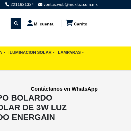
2211621324
ventas.web@mexluz.com.mx
Mi cuenta
Carrito
A
ILUMINACION SOLAR
LAMPARAS
Contáctanos en WhatsApp
IPO BOLARDO
LAR DE 3W LUZ
DO ENERGAIN