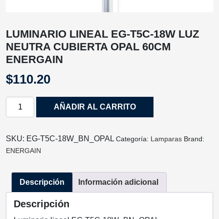
LUMINARIO LINEAL EG-T5C-18W LUZ
NEUTRA CUBIERTA OPAL 60CM
ENERGAIN
$
110.20
LUMINARIO
AÑADIR AL CARRITO
LINEAL
EG-
T5C-
SKU:
EG-T5C-18W_BN_OPAL
Categoría:
Lamparas
Brand:
18W
ENERGAIN
LUZ
NEUTRA
Descripción
Información adicional
CUBIERTA
OPAL
Descripción
60CM