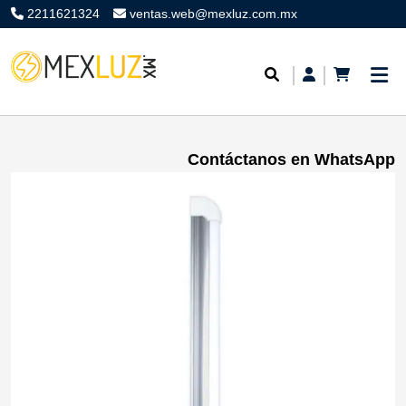
2211621324
ventas.web@mexluz.com.mx
Contáctanos en WhatsApp