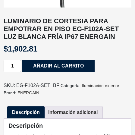
LUMINARIO DE CORTESIA PARA
EMPOTRAR EN PISO EG-F102A-SET
LUZ BLANCA FRÍA IP67 ENERGAIN
$
1,902.81
LUMINARIO
AÑADIR AL CARRITO
DE
CORTESIA
PARA
SKU:
EG-F102A-SET_BF
Categoría:
Iluminaciòn exterior
EMPOTRAR
Brand:
ENERGAIN
EN
PISO
Descripción
Información adicional
EG-
F102A-
Descripción
SET