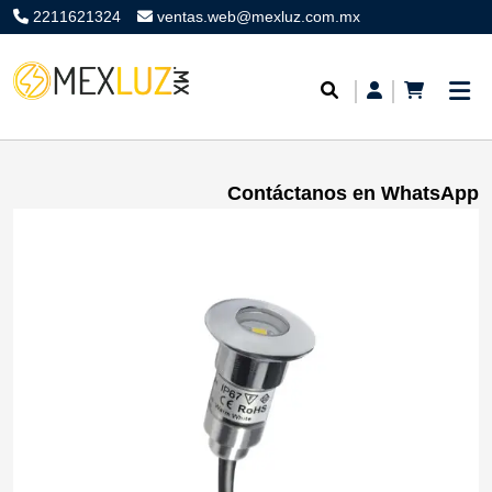
2211621324
ventas.web@mexluz.com.mx
Contáctanos en WhatsApp