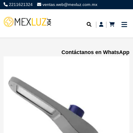
2211621324
ventas.web@mexluz.com.mx
Contáctanos en WhatsApp