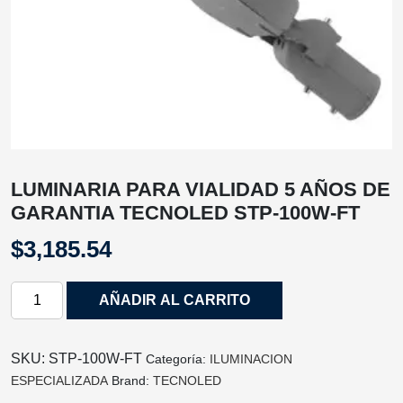
LUMINARIA PARA VIALIDAD 5 AÑOS DE
GARANTIA TECNOLED STP-100W-FT
$
3,185.54
LUMINARIA
AÑADIR AL CARRITO
PARA
VIALIDAD
5
SKU:
STP-100W-FT
Categoría:
ILUMINACION
AÑOS
ESPECIALIZADA
Brand:
TECNOLED
DE