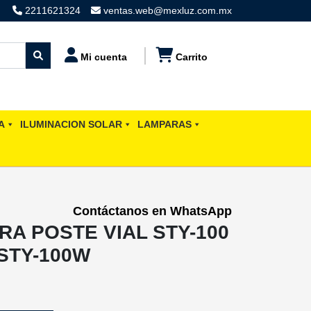
2211621324
ventas.web@mexluz.com.mx
Mi cuenta
Carrito
A
ILUMINACION SOLAR
LAMPARAS
Contáctanos en WhatsApp
RA POSTE VIAL STY-100
STY-100W