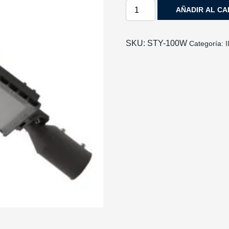
LUMINARIA
AÑADIR AL CA
PARA
POSTE
VIAL
SKU:
STY-100W
Categoría:
STY-
100
W
TECNOLED
STY-
100W
cantidad