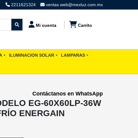
2211621324
ventas.web@mexluz.com.mx
Mi cuenta
Carrito
A
ILUMINACION SOLAR
LAMPARAS
Contáctanos en WhatsApp
ODELO EG-60X60LP-36W
FRÍO ENERGAIN