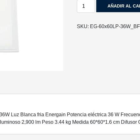
LUMINARIA
AÑADIR AL CA
MODELO
EG-
60X60LP-
SKU:
EG-60x60LP-36W_B
36W
LUZ
BLANCO
FRÍO
ENERGAIN
cantidad
W Luz Blanca fria Energain Potencia eléctrica 36 W Frecuenci
o luminoso 2,900 lm Peso 3.44 kg Medida 60*60*1.6 cm Difusor 