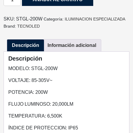
LED
VIAL
CON
SKU:
STGL-200W
Categoría:
ILUMINACION ESPECIALIZADA
FOTOCELDA
Brand:
TECNOLED
STGL-
200W
Descripción
Información adicional
6500K
cantidad
Descripción
MODELO: STGL-200W
VOLTAJE: 85-305V~
POTENCIA: 200W
FLUJO LUMINOSO: 20,000LM
TEMPERATURA: 6,500K
ÍNDICE DE PROTECCION: IP65