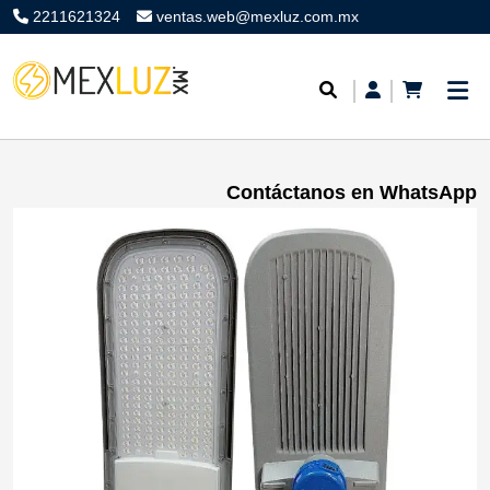
2211621324
ventas.web@mexluz.com.mx
Contáctanos en WhatsApp