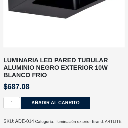
LUMINARIA LED PARED TUBULAR
ALUMINIO NEGRO EXTERIOR 10W
BLANCO FRIO
$
687.08
LUMINARIA
AÑADIR AL CARRITO
LED
PARED
TUBULAR
SKU:
ADE-014
Categoría:
Iluminaciòn exterior
Brand:
ARTLITE
ALUMINIO