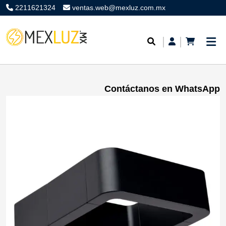
2211621324
ventas.web@mexluz.com.mx
Contáctanos en WhatsApp