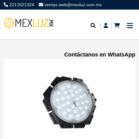
2211621324
ventas.web@mexluz.com.mx
Contáctanos en WhatsApp