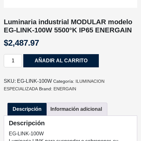
Luminaria industrial MODULAR modelo
EG-LINK-100W 5500°K IP65 ENERGAIN
$
2,487.97
Luminaria
AÑADIR AL CARRITO
industrial
MODULAR
modelo
SKU:
EG-LINK-100W
Categoría:
ILUMINACION
EG-
ESPECIALIZADA
Brand:
ENERGAIN
LINK-
100W
Descripción
Información adicional
5500°K
IP65
Descripción
ENERGAIN
cantidad
EG-LINK-100W