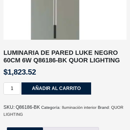
LUMINARIA DE PARED LUKE NEGRO
60CM 6W Q86186-BK QUOR LIGHTING
$
1,823.52
LUMINARIA
AÑADIR AL CARRITO
DE
PARED
LUKE
SKU:
Q86186-BK
Categoría:
Iluminaciòn interior
Brand:
QUOR
NEGRO
LIGHTING
60CM
6W