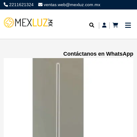
2211621324
ventas.web@mexluz.com.mx
Contáctanos en WhatsApp