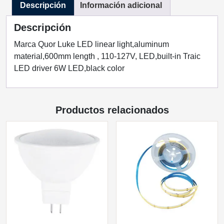
Descripción
Información adicional
Q86186-
BK
Descripción
QUOR
LIGHTING
Marca Quor Luke LED linear light,aluminum
cantidad
material,600mm length , 110-127V, LED,built-in Traic
LED driver 6W LED,black color
Productos relacionados