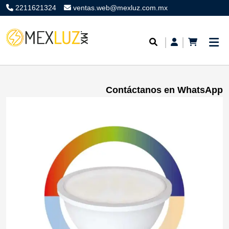
2211621324
ventas.web@mexluz.com.mx
Contáctanos en WhatsApp