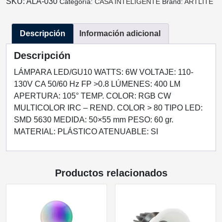
SKU:
ALA-030
Categoría:
CASA INTELIGENTE
Brand:
ARTLITE
WIFI
BT
Descripción
Información adicional
RGBCW
MULTICOLOR
Descripción
Y
BLANCOS
LÁMPARA LED/GU10 WATTS: 6W VOLTAJE: 110-
6W
130V CA 50/60 Hz FP >0.8 LÚMENES: 400 LM
HASTA
APERTURA: 105° TEMP. COLOR: RGB CW
400LM
MULTICOLOR IRC – REND. COLOR > 80 TIPO LED:
DIMEABLE
SMD 5630 MEDIDA: 50×55 mm PESO: 60 gr.
PAQUETE
MATERIAL: PLÁSTICO ATENUABLE: SI
DUAL
cantidad
Productos relacionados