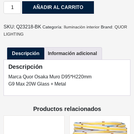
LAMPARA
AÑADIR AL CARRITO
SOBREPONER
A
MURO
SKU:
Q23218-BK
Categoría:
Iluminaciòn interior
Brand:
QUOR
OSAKA
LIGHTING
NEGRO
G9
Descripción
Información adicional
20W
Q23218-
Descripción
BK
QUOR
Marca Quor Osaka Muro D95*H220mm
LIGHTING
G9 Max 20W Glass + Metal
cantidad
Productos relacionados