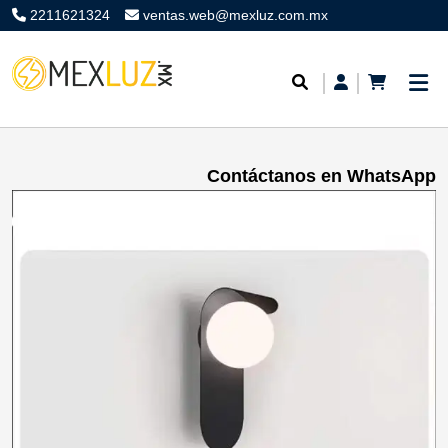
2211621324
ventas.web@mexluz.com.mx
Contáctanos en WhatsApp