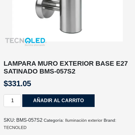
LAMPARA MURO EXTERIOR BASE E27
SATINADO BMS-057S2
$
331.05
LAMPARA
AÑADIR AL CARRITO
MURO
EXTERIOR
BASE
SKU:
BMS-057S2
Categoría:
Iluminaciòn exterior
Brand:
E27
TECNOLED
SATINADO