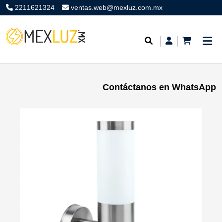
2211621324
ventas.web@mexluz.com.mx
Contáctanos en WhatsApp