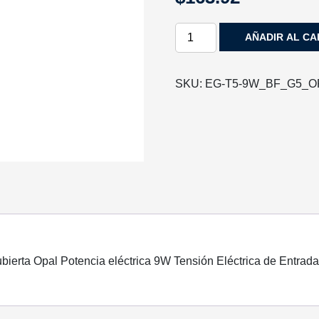
LÁMPARA
AÑADIR AL CA
LINEAL
EG-
T5-
SKU:
EG-T5-9W_BF_G5_O
9W
LUZ
BLANCO
FRÍO
CUBIERTA
OPAL
60CM
G5
ENERGAIN
cantidad
bierta Opal Potencia eléctrica 9W Tensión Eléctrica de Entrad