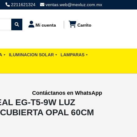
2211621324
ventas.web@mexluz.com.mx
Mi cuenta
Carrito
A
ILUMINACION SOLAR
LAMPARAS
Contáctanos en WhatsApp
AL EG-T5-9W LUZ
 CUBIERTA OPAL 60CM