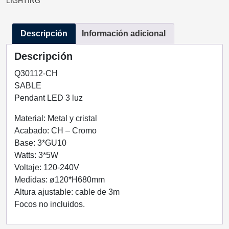
LIGHTING
CROMO
3
Descripción
Información adicional
LUCES
Q30112-
Descripción
CH
QUOR
Q30112-CH
LIGHTING
SABLE
cantidad
Pendant LED 3 luz
Material: Metal y cristal
Acabado: CH – Cromo
Base: 3*GU10
Watts: 3*5W
Voltaje: 120-240V
Medidas: ø120*H680mm
Altura ajustable: cable de 3m
Focos no incluidos.