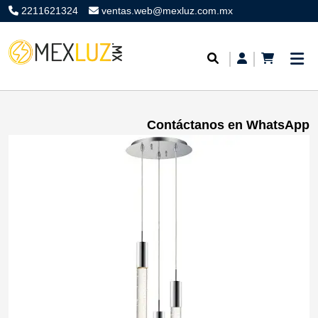
2211621324
ventas.web@mexluz.com.mx
Contáctanos en WhatsApp