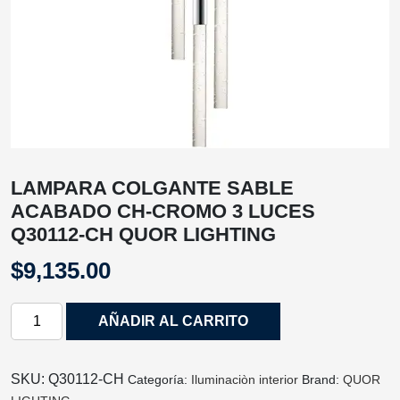
LAMPARA COLGANTE SABLE
ACABADO CH-CROMO 3 LUCES
Q30112-CH QUOR LIGHTING
$
9,135.00
LAMPARA
AÑADIR AL CARRITO
COLGANTE
SABLE
ACABADO
SKU:
Q30112-CH
Categoría:
Iluminaciòn interior
Brand:
QUOR
CH-