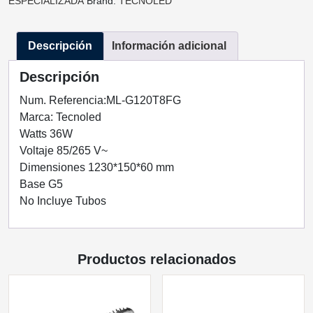
ESPECIALIZADA
Brand:
TECNOLED
T8
NO
Descripción
Información adicional
INCLUIDO
TECNOLED
Descripción
ML-
G120T8FG
Num. Referencia:ML-G120T8FG
cantidad
Marca: Tecnoled
Watts 36W
Voltaje 85/265 V~
Dimensiones 1230*150*60 mm
Base G5
No Incluye Tubos
Productos relacionados