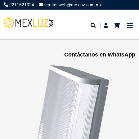
2211621324
ventas.web@mexluz.com.mx
Contáctanos en WhatsApp