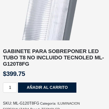
GABINETE PARA SOBREPONER LED
TUBO T8 NO INCLUIDO TECNOLED ML-
G120T8FG
$
399.75
GABINETE
AÑADIR AL CARRITO
PARA
SOBREPONER
LED
SKU:
ML-G120T8FG
Categoría:
ILUMINACION
TUBO