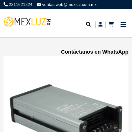
2211621324
ventas.web@mexluz.com.mx
Contáctanos en WhatsApp