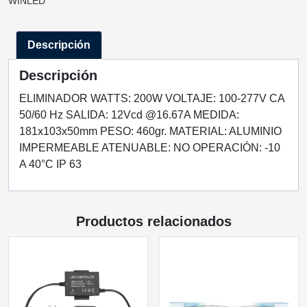
WINLED
CA90‐
260V
Descripción
A
CD12V
Descripción
200W
CONTRA
ELIMINADOR WATTS: 200W VOLTAJE: 100-277V CA
LLUVIA
50/60 Hz SALIDA: 12Vcd @16.67A MEDIDA:
IP63
181x103x50mm PESO: 460gr. MATERIAL: ALUMINIO
cantidad
IMPERMEABLE ATENUABLE: NO OPERACIÓN: -10
A 40°C IP 63
Productos relacionados