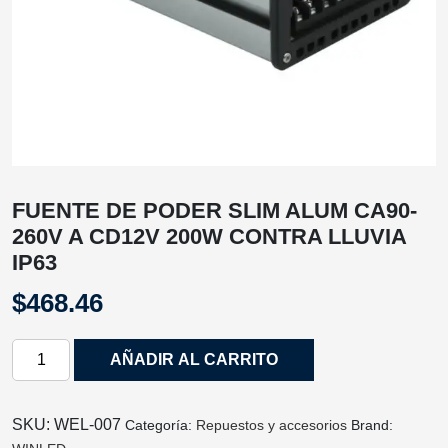
FUENTE DE PODER SLIM ALUM CA90‐
260V A CD12V 200W CONTRA LLUVIA
IP63
$
468.46
FUENTE
AÑADIR AL CARRITO
DE
PODER
SLIM
SKU:
WEL‐007
Categoría:
Repuestos y accesorios
Brand:
ALUM