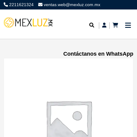
2211621324
ventas.web@mexluz.com.mx
Contáctanos en WhatsApp