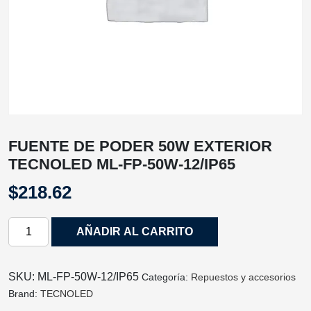
FUENTE DE PODER 50W EXTERIOR
TECNOLED ML-FP-50W-12/IP65
$
218.62
FUENTE
AÑADIR AL CARRITO
DE
PODER
50W
SKU:
ML-FP-50W-12/IP65
Categoría:
Repuestos y accesorios
EXTERIOR
Brand:
TECNOLED
TECNOLED