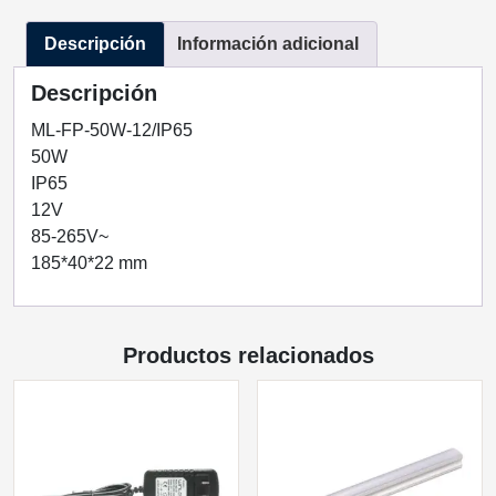
ML-
Descripción
Información adicional
FP-
50W-
Descripción
12/IP65
cantidad
ML-FP-50W-12/IP65
50W
IP65
12V
85-265V~
185*40*22 mm
Productos relacionados