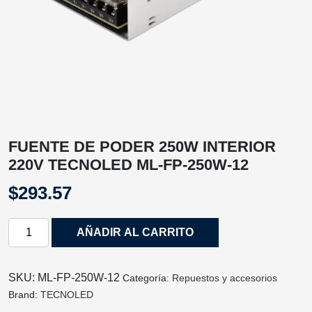
FUENTE DE PODER 250W INTERIOR
220V TECNOLED ML-FP-250W-12
$
293.57
FUENTE
AÑADIR AL CARRITO
DE
PODER
250W
SKU:
ML-FP-250W-12
Categoría:
Repuestos y accesorios
INTERIOR
Brand:
TECNOLED
220V