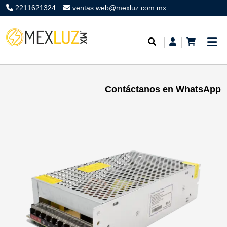
2211621324
ventas.web@mexluz.com.mx
Contáctanos en WhatsApp