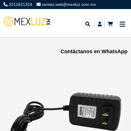
2211621324
ventas.web@mexluz.com.mx
Contáctanos en WhatsApp