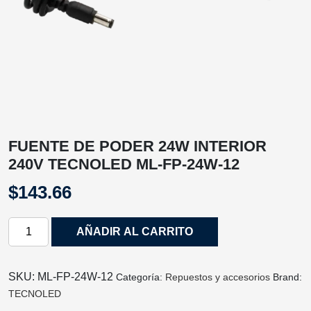
FUENTE DE PODER 24W INTERIOR
240V TECNOLED ML-FP-24W-12
$
143.66
FUENTE
AÑADIR AL CARRITO
DE
PODER
24W
SKU:
ML-FP-24W-12
Categoría:
Repuestos y accesorios
Brand:
INTERIOR
TECNOLED
240V