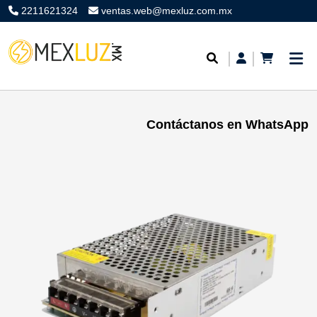
2211621324
ventas.web@mexluz.com.mx
Contáctanos en WhatsApp