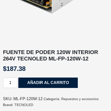
FUENTE DE PODER 120W INTERIOR
264V TECNOLED ML-FP-120W-12
$
187.38
FUENTE
AÑADIR AL CARRITO
DE
PODER
120W
SKU:
ML-FP-120W-12
Categoría:
Repuestos y accesorios
INTERIOR
Brand:
TECNOLED
264V