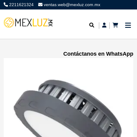
2211621324
ventas.web@mexluz.com.mx
Contáctanos en WhatsApp