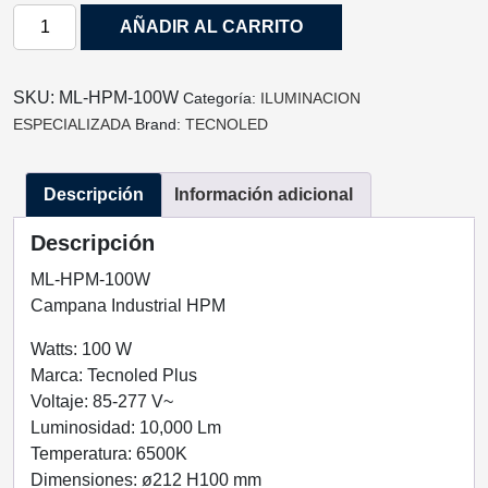
CAMPANA
AÑADIR AL CARRITO
INDUSTRIAL
HPM
LED
SKU:
ML-HPM-100W
Categoría:
ILUMINACION
100W
ESPECIALIZADA
Brand:
TECNOLED
6500K
85-
Descripción
Información adicional
277V
TECNOLED
Descripción
ML-
HPM-
ML-HPM-100W
100W
Campana Industrial HPM
cantidad
Watts: 100 W
Marca: Tecnoled Plus
Voltaje: 85-277 V~
Luminosidad: 10,000 Lm
Temperatura: 6500K
Dimensiones: ø212 H100 mm