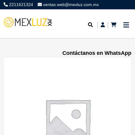
2211621324
ventas.web@mexluz.com.mx
Contáctanos en WhatsApp