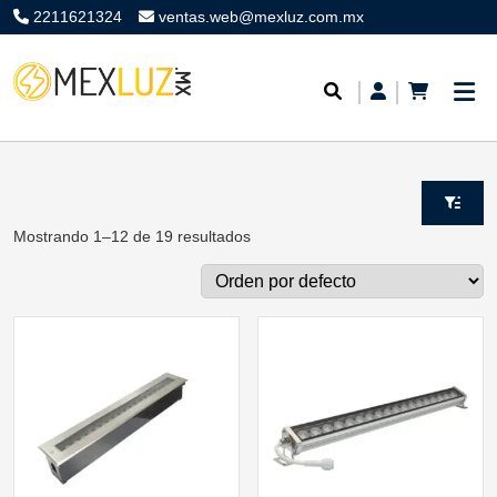
2211621324
ventas.web@mexluz.com.mx
Mostrando 1–12 de 19 resultados