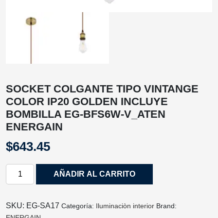
SOCKET COLGANTE TIPO VINTANGE
COLOR IP20 GOLDEN INCLUYE
BOMBILLA EG-BFS6W-V_ATEN
ENERGAIN
$
643.45
SOCKET
AÑADIR AL CARRITO
COLGANTE
TIPO
VINTANGE
SKU:
EG-SA17
Categoría:
Iluminaciòn interior
Brand:
COLOR
ENERGAIN