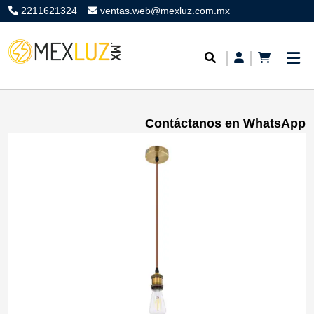
2211621324
ventas.web@mexluz.com.mx
Contáctanos en WhatsApp